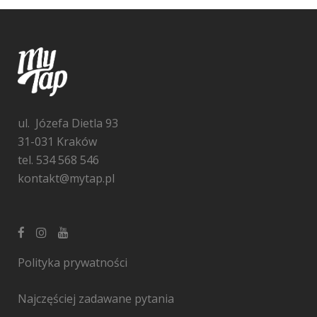
ul. Józefa Dietla 93
31-031 Kraków
tel. 534 568 546
kontakt@mytap.pl
Polityka prywatności
Najczęściej zadawane pytania