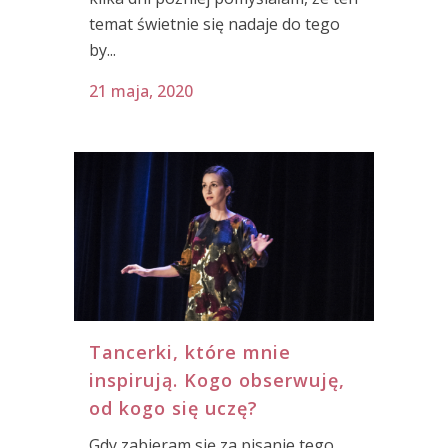
temat świetnie się nadaje do tego
by...
21 maja, 2020
Tancerki, które mnie
inspirują. Kogo obserwuję,
od kogo się uczę?
Gdy zabieram się za pisanie tego