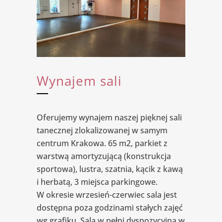
Wynajem sali
Oferujemy wynajem naszej pięknej sali
tanecznej zlokalizowanej w samym
centrum Krakowa. 65 m2, parkiet z
warstwą amortyzującą (konstrukcja
sportowa), lustra, szatnia, kącik z kawą
i herbatą, 3 miejsca parkingowe.
W okresie wrzesień-czerwiec sala jest
dostępna poza godzinami stałych zajęć
wg grafiku. Sala w pełni dyspozycyjna w