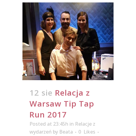
12 sie
Relacja z
Warsaw Tip Tap
Run 2017
Posted at 23:45h
in
Relacje z
wydarzeń
by
Beata
0
Likes