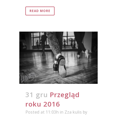
READ MORE
31 gru
Przegląd
roku 2016
Posted at 11:03h
in
Zza kulis
by