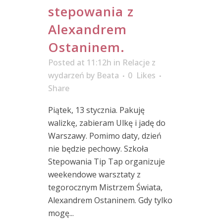
stepowania z
Alexandrem
Ostaninem.
Posted at 11:12h
in
Relacje z
wydarzeń
by
Beata
0
Likes
Share
Piątek, 13 stycznia. Pakuję
walizkę, zabieram Ulkę i jadę do
Warszawy. Pomimo daty, dzień
nie będzie pechowy. Szkoła
Stepowania Tip Tap organizuje
weekendowe warsztaty z
tegorocznym Mistrzem Świata,
Alexandrem Ostaninem. Gdy tylko
mogę...