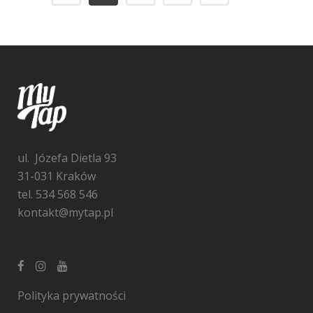
ul. Józefa Dietla 93
31-031 Kraków
tel. 534 568 546
kontakt@mytap.pl
Polityka prywatności