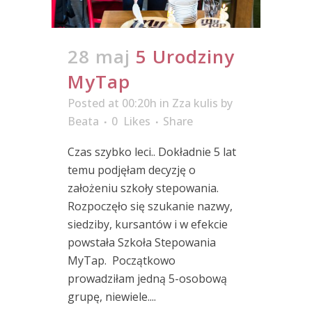
28 maj
5 Urodziny
MyTap
Posted at 00:20h
in
Zza kulis
by
Beata
0
Likes
Share
Czas szybko leci.. Dokładnie 5 lat
temu podjęłam decyzję o
założeniu szkoły stepowania.
Rozpoczęło się szukanie nazwy,
siedziby, kursantów i w efekcie
powstała Szkoła Stepowania
MyTap. Początkowo
prowadziłam jedną 5-osobową
grupę, niewiele....