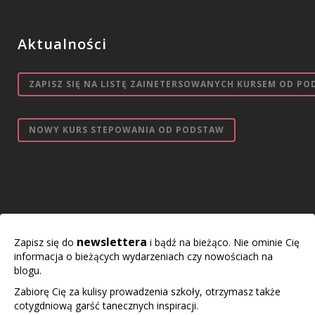
Aktualności
ZAPISZ SIĘ NA LISTĘ ZAINETERSOWANYCH KURSEM OD PO
NOWY KURS STEPOWANIA OD PODSTAW
newslettera
Zapisz się do
i bądź na bieżąco. Nie ominie Cię
informacja o bieżących wydarzeniach czy nowościach na
blogu.
Zabiorę Cię za kulisy prowadzenia szkoły, otrzymasz także
cotygdniową garść tanecznych inspiracji.