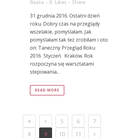
Beata
0
Likes
Share
31 grudnia 2016. Ostatni dzień
roku. Dobry czas na przeglądy
wszelakie, pomyślałam. Jak
pomyślałam tak też zrobiłam i oto
on: Taneczny Przegląd Roku
2016 Styczeń. Kraków. Rok
rozpoczyna się warsztatami
stepowania...
READ MORE
5
6
7
8
9
10
11