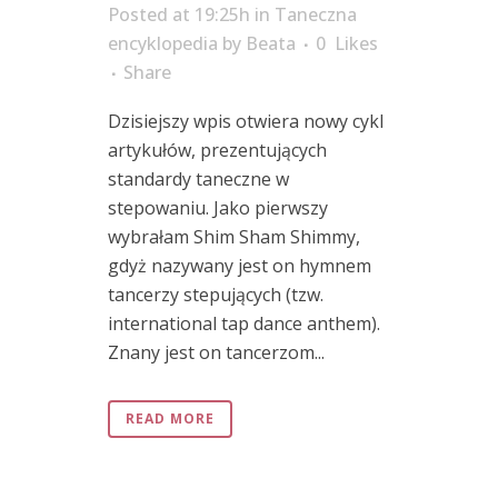
Posted at 19:25h
in
Taneczna
encyklopedia
by
Beata
0
Likes
Share
Dzisiejszy wpis otwiera nowy cykl
artykułów, prezentujących
standardy taneczne w
stepowaniu. Jako pierwszy
wybrałam Shim Sham Shimmy,
gdyż nazywany jest on hymnem
tancerzy stepujących (tzw.
international tap dance anthem).
Znany jest on tancerzom...
READ MORE