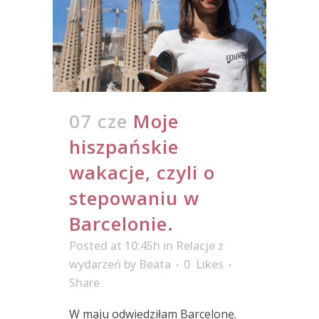
07 cze
Moje
hiszpańskie
wakacje, czyli o
stepowaniu w
Barcelonie.
Posted at 10:45h
in
Relacje z
wydarzeń
by
Beata
0
Likes
Share
W maju odwiedziłam Barcelonę.