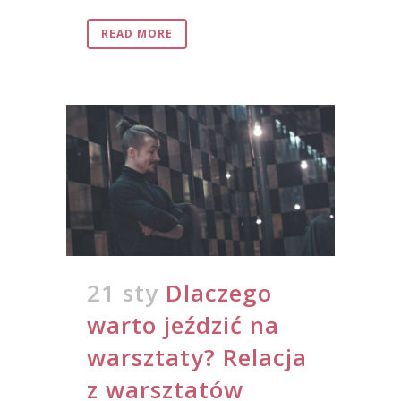
READ MORE
21 sty
Dlaczego
warto jeździć na
warsztaty? Relacja
z warsztatów