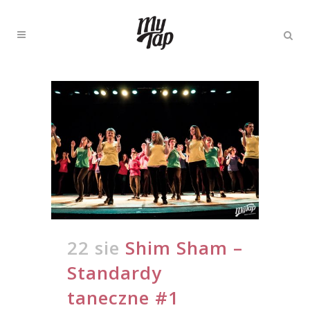
22 sie
Shim Sham –
Standardy
taneczne #1