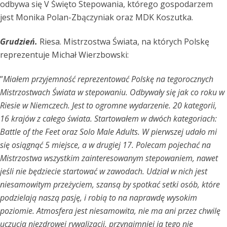
odbywa się V Święto Stepowania, którego gospodarzem
jest Monika Polan-Zbączyniak oraz MDK Koszutka.
Grudzień.
Riesa. Mistrzostwa Świata, na których Polskę
reprezentuje Michał Wierzbowski:
”
Miałem przyjemność reprezentować Polskę na tegorocznych
Mistrzostwach Świata w stepowaniu. Odbywały się jak co roku w
Riesie w Niemczech. Jest to ogromne wydarzenie. 20 kategorii,
16 krajów z całego świata. Startowałem w dwóch kategoriach:
Battle of the Feet oraz Solo Male Adults. W pierwszej udało mi
się osiągnąć 5 miejsce, a w drugiej 17. Polecam pojechać na
Mistrzostwa wszystkim zainteresowanym stepowaniem, nawet
jeśli nie będziecie startować w zawodach. Udział w nich jest
niesamowitym przeżyciem, szansą by spotkać setki osób, które
podzielają naszą pasję, i robią to na naprawdę wysokim
poziomie. Atmosfera jest niesamowita, nie ma ani przez chwilę
uczucia niezdrowej rywalizacji, przynajmniej ja tego nie