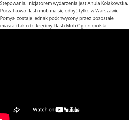
Stepowania. Inicjatorem wydarzenia jest Anula Kołakowska.
Początkowo flash mob ma się odbyć tylko w Warszawie.
Pomysł zostaje jednak podchwycony przez pozostałe
miasta i tak o to kręcimy Flash Mob Ogólnopolski.