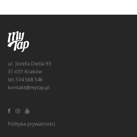
ul. Józefa Dietla 93
31-031 Kraków
tel. 534 568 546
kontakt@mytap.pl
Polityka prywatności