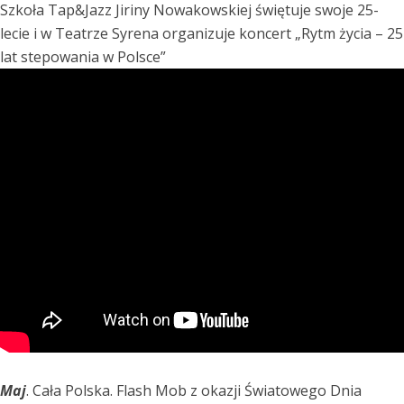
Szkoła Tap&Jazz Jiriny Nowakowskiej świętuje swoje 25-
lecie i w Teatrze Syrena organizuje koncert „Rytm życia – 25
lat stepowania w Polsce”
Maj
. Cała Polska. Flash Mob z okazji Światowego Dnia