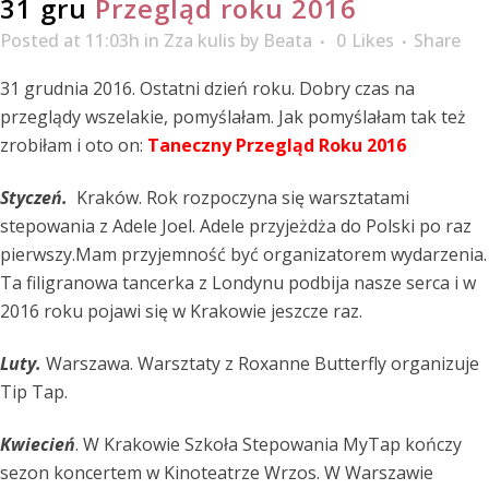
31 gru
Przegląd roku 2016
Posted at 11:03h
in
Zza kulis
by
Beata
0
Likes
Share
31 grudnia 2016. Ostatni dzień roku. Dobry czas na
przeglądy wszelakie, pomyślałam. Jak pomyślałam tak też
zrobiłam i oto on:
Taneczny Przegląd Roku 2016
Styczeń.
Kraków. Rok rozpoczyna się warsztatami
stepowania z Adele Joel. Adele przyjeżdża do Polski po raz
pierwszy.Mam przyjemność być organizatorem wydarzenia.
Ta filigranowa tancerka z Londynu podbija nasze serca i w
2016 roku pojawi się w Krakowie jeszcze raz.
Luty.
Warszawa. Warsztaty z Roxanne Butterfly organizuje
Tip Tap.
Kwiecień
. W Krakowie Szkoła Stepowania MyTap kończy
sezon koncertem w Kinoteatrze Wrzos. W Warszawie