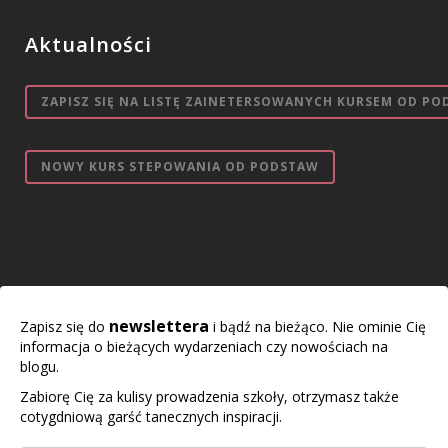
Aktualności
ZAPISZ SIĘ NA LISTĘ ZAINETERSOWANYCH KURSEM OD PO
NOWY KURS STEPOWANIA OD PODSTAW
newslettera
Zapisz się do
i bądź na bieżąco. Nie ominie Cię
informacja o bieżących wydarzeniach czy nowościach na
blogu.
Zabiorę Cię za kulisy prowadzenia szkoły, otrzymasz także
cotygdniową garść tanecznych inspiracji.