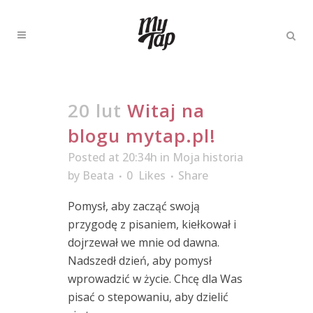
20 lut
Witaj na
blogu mytap.pl!
Posted at 20:34h
in
Moja historia
by
Beata
0
Likes
Share
Pomysł, aby zacząć swoją
przygodę z pisaniem, kiełkował i
dojrzewał we mnie od dawna.
Nadszedł dzień, aby pomysł
wprowadzić w życie. Chcę dla Was
pisać o stepowaniu, aby dzielić