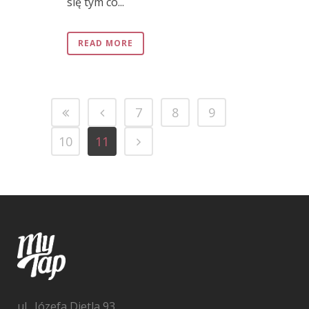
się tym co...
READ MORE
7
8
9
10
11
ul. Józefa Dietla 93