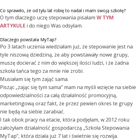
Co sprawiło, że od tylu lat robię to nadal i mam swoją szkołę?
O tym dlaczego uczę stepowania pisałam
W TYM
ARTYKULE
i do niego Was odsyłam.
Dlaczego powstała MyTap?
Po 3 latach uczenia wiedziałam już, że stepowanie jest na
tyle niszową dziedziną, że aby powstawały nowe grupy,
muszę docierać z nim do większej ilości ludzi, i że żadna
szkoła tańca tego za mnie nie zrobi.
Musiałam się tym zająć sama.
Pisząc „zając się tym sama” mam na myśli wzięcie na siebie
odpowiedzialności za całą działalność promocyjną,
marketingową oraz fakt, że przez pewien okres te grupy
nie będą na siebie zarabiać.
I tak obok pracy na etacie, która podjęłam, w 2012 roku
założyłam działalność gospodarczą „Szkoła Stepowania
MyTap”, która działa już 7 lat i świetnie się rozwija.