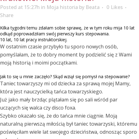
Posted at 15:27h
in
Moja historia
by
Beata
0
Likes
Share
Kilka tygodni temu zdałam sobie sprawę, że w tym roku mija 10 lat
odkąd poprowadziłam swój pierwszy kurs stepowania.
10 lat, 10 lat pracy instruktorskiej.
W ostatnim czasie przybyło tu sporo nowych osób,
pomyślałam, że to dobry moment by podzielić się z Wami
moją historią i moimi początkami.
Jak to się u mnie zaczęło? Skąd wziął się pomysł na stepowanie?
Taniec towarzyszy mi od dziecka za sprawą mojej Mamy,
która jest nauczycielką tańca towarzyskiego.
Już jako mały brzdąc plątałam się po sali wśród par
uczących się walca czy disco foxa.
Szybko okazało się, że do tańca mnie ciągnie. Moją
naturalną pierwszą miłością był taniec towarzyski, któremu
poświęciłam wiele lat swojego dzieciństwa, odnosząc sporo