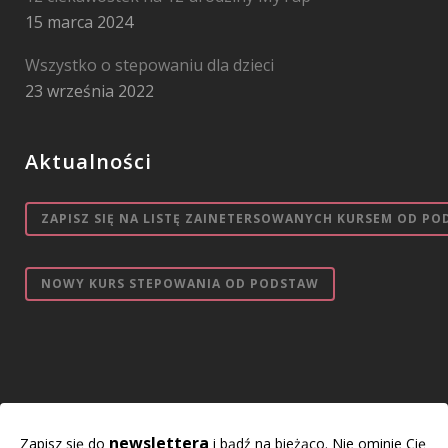
15 marca 2024
Wszystko o stepowaniu dla dzieci
23 września 2022
Aktualności
ZAPISZ SIĘ NA LISTĘ ZAINETERSOWANYCH KURSEM OD PO
NOWY KURS STEPOWANIA OD PODSTAW
newslettera
Zapisz się do
i bądź na bieżąco. Nie ominie Cię