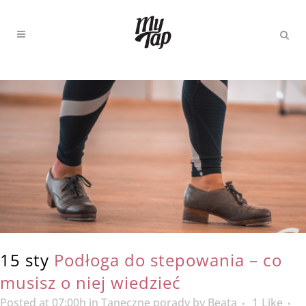
15 sty
Podłoga do stepowania – co
musisz o niej wiedzieć
Posted at 07:00h
in
Taneczne porady
by
Beata
1
Like