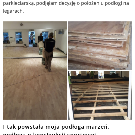
parkieciarską, podjęłam decyzję o położeniu podłogi na
legarach.
I tak powstała moja podłoga marzeń,
podłoga o konstrukcji sportowej.