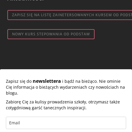
ZAPISZ SIĘ NA LISTĘ ZAINETERSOWANYCH KURSEM OD PODS
NOWY KURS STEPOWANIA OD PODSTAW
newslettera
Zapisz się do
i bądź na bieżąco. Nie ominie
Cię informacja o bieżących wydarzeniach czy nowościach na
blogu.
Zabiorę Cię za kulisy prowadzenia szkoły, otrzymasz także
cotygdniową garść tanecznych inspiracji.