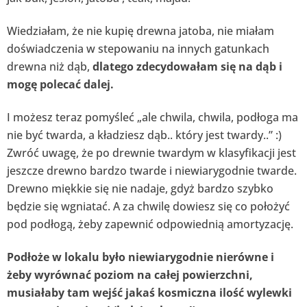
Wiedziałam, że nie kupię drewna jatoba, nie miałam
doświadczenia w stepowaniu na innych gatunkach
drewna niż dąb,
dlatego zdecydowałam się na dąb i
mogę polecać dalej.
I możesz teraz pomyśleć „ale chwila, chwila, podłoga ma
nie być twarda, a kładziesz dąb.. który jest twardy..” :)
Zwróć uwagę, że po drewnie twardym w klasyfikacji jest
jeszcze drewno bardzo twarde i niewiarygodnie twarde.
Drewno miękkie się nie nadaje, gdyż bardzo szybko
będzie się wgniatać. A za chwilę dowiesz się co położyć
pod podłogą, żeby zapewnić odpowiednią amortyzację.
Podłoże w lokalu było niewiarygodnie nierówne i
żeby wyrównać poziom na całej powierzchni,
musiałaby tam wejść jakaś kosmiczna ilość wylewki