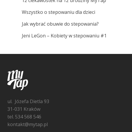
12 ciekawostek na 12 urodziny MyTap
Wszystko o stepowaniu dla dzieci
Jak wybrać obuwie do stepowania?
Jeni LeGon – Kobiety w stepowaniu #1
ul. Józefa Dietla 93
31-031 Kraków
tel. 534 568 546
kontakt@mytap.pl