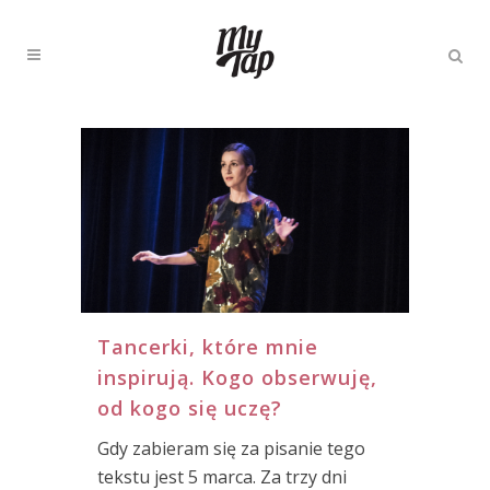
Tancerki, które mnie
inspirują. Kogo obserwuję,
od kogo się uczę?
Gdy zabieram się za pisanie tego
tekstu jest 5 marca. Za trzy dni