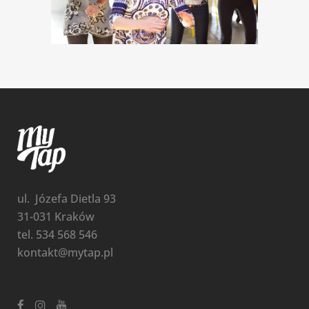
ul. Józefa Dietla 93
31-031 Kraków
tel. 534 568 546
kontakt@mytap.pl