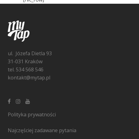
ul. Józefa Dietla 93
31-031 Kraków
tel. 534 568 546
kontakt@mytap.pl
Polityka prywatności
Najczęściej zadawane pytania