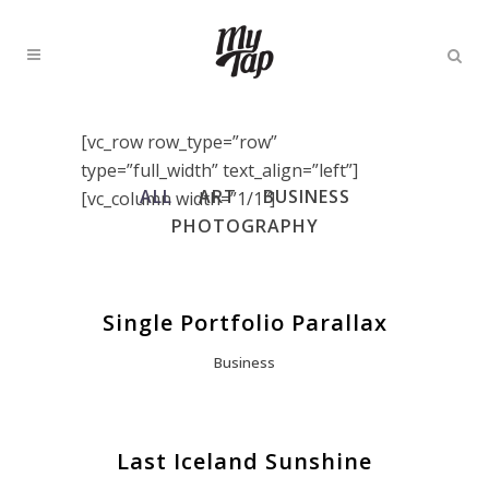
[vc_row row_type=”row”
type=”full_width” text_align=”left”]
ALL
ART
BUSINESS
[vc_column width=”1/1″]
PHOTOGRAPHY
Single Portfolio Parallax
Business
Last Iceland Sunshine