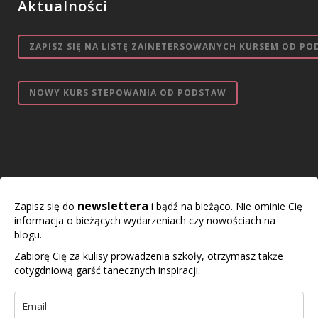
Aktualności
ZAPISZ SIĘ NA LISTĘ ZAINETERSOWANYCH KURSEM OD PO
NOWY KURS STEPOWANIA OD PODSTAW
newslettera
Zapisz się do
i bądź na bieżąco. Nie ominie Cię
informacja o bieżących wydarzeniach czy nowościach na
blogu.
Zabiorę Cię za kulisy prowadzenia szkoły, otrzymasz także
cotygdniową garść tanecznych inspiracji.