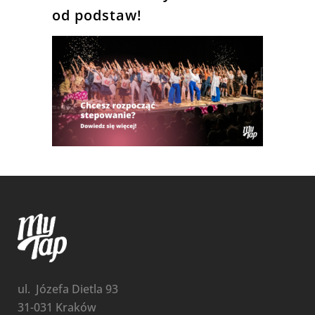
od podstaw!
ul. Józefa Dietla 93
31-031 Kraków